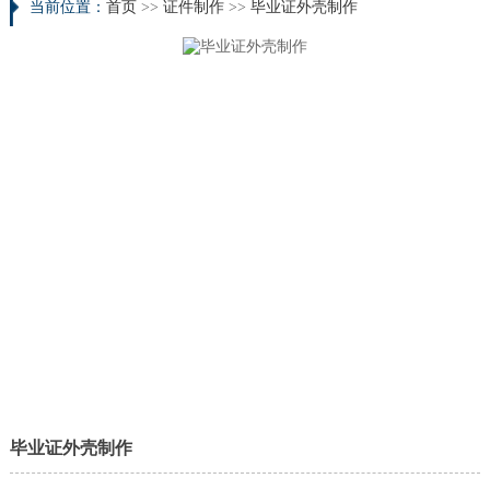
当前位置：
首页
>>
证件制作
>>
毕业证外壳制作
毕业证外壳制作